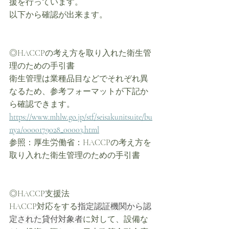
援を行っています。
以下から確認が出来ます。
◎HACCPの考え方を取り入れた衛生管
理のための手引書
衛生管理は業種品目などでそれぞれ異
なるため、参考フォーマットが下記か
ら確認できます。
https://www.mhlw.go.jp/stf/seisakunitsuite/bu
nya/0000179028_00003.html
参照：厚生労働省：HACCPの考え方を
取り入れた衛生管理のための手引書
◎HACCP支援法
HACCP対応をする
指定認証機関から認
定された貸付対象者
に対して、設備な