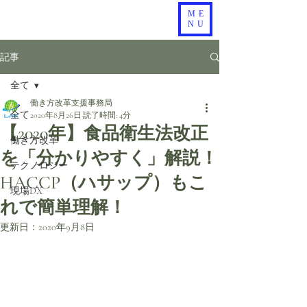
ME
NU
記事
全て
働き方改革支援事務局
全て
2020年8月26日
読了時間: 4分
【2020年】食品衛生法改正
働き方改革
を「分かりやすく」解説！
テクノロジー
HACCP（ハサップ）もこ
現場DX
れで簡単理解！
更新日：
2020年9月8日