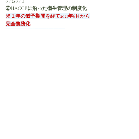
のもの 」
②HACCPに沿った衛生管理の制度化
※１年の猶予期間を経て2021年6月から
完全義務化
　よって実質的な義務化は
2021年の6月
からとなる。
③特別の注意を必要とする成分等を含
む健康被
　害情報
④国際整合的な食品用器具・容器包装
の
　衛生規制の整備
⑦輸入食品の安全性確保・食品輸出事
務の法定化
※１年の猶予期間を経て2021年6月から
完全義務化
　よって実質的な義務化は
2021年の6月