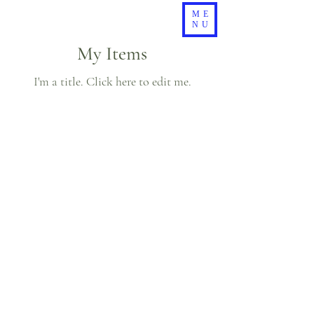
ME
NU
My Items
I'm a title. ​Click here to edit me.
​サービスについて
​お問合せ
利用シーン
​資料ダウンロード
​HACCP動画ダウンロード
​トライアル申し込み