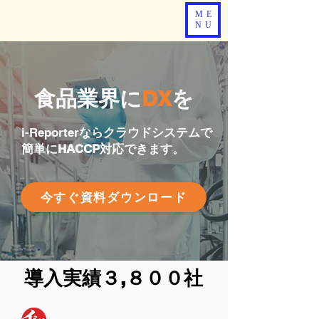
ME
NU
食品業界に
DX
を
i-Reporter
ならクラウドシステムで
簡単にHACCP対応できます。
今すぐ資料ダウンロード
​導入実績３,８００社​