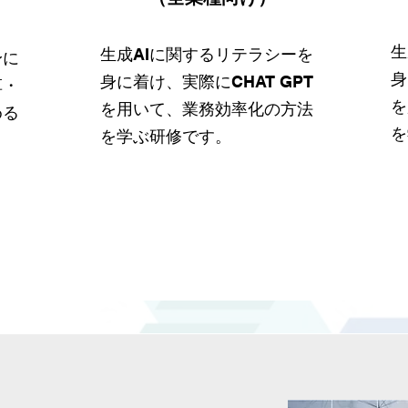
こちらをクリックしてテ
生
生成AIに関するリテラシーを
身に
キストを編集し、商品や
身
身に着け、実際にCHAT GPT
革・
サービスを評価していた
を
を用いて、業務効率化の方法
める
だいたお客様のコメント
を
を学ぶ研修です。
を表示しましょう。