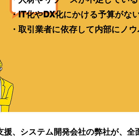
​・IT化やDX化にかける予算がな
​・取引業者に依存して内部にノ
X支援、システム開発会社の弊社が、全