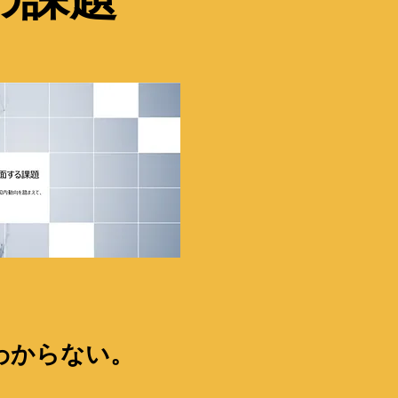
わからない。
。