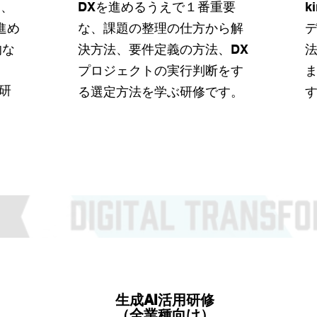
キストを編集し、商品や
向、
DXを進めるうえで１番重要
k
サービスを評価していた
進め
な、課題の整理の仕方から解
​
だいたお客様のコメント
的な
決方法、要件定義の方法、DX
を表示しましょう。
プロジェクトの実行判断をす
研
る選定方法を学ぶ研修です。
​生成AI活用研修
（全業種向け）