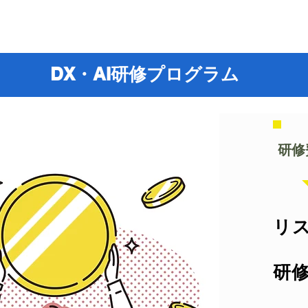
​
​DX・AI研修プログラム
​研
リ
研