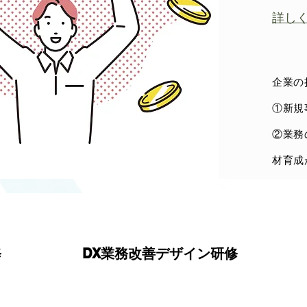
詳し
企業の
①新規
②業務
材育成
修
DX業務改善デザイン研修
こちらをクリックしてテ