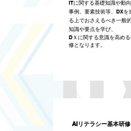
ITに関する基礎知識や動
事例、要素技術等、DXを
る上でおさえるべき一般
知識や要点を学び、
DＸに関する意識を高める
修となります。
ょう。
AIリテラシー基本研修