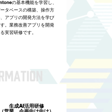
キストを編集し、商品や
intoneの基本機能を学習し、
サービスを評価していた
データベースの構築、操作方
だいたお客様のコメント
法、アプリの開発方法を学び
を表示しましょう。
ます。業務改善アプリを開発
する実習研修です。
​生成AI活用研修
（営業、企画向け向け）