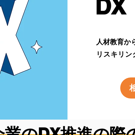
DX
​人材教育
​リスキリ
企業のDX推進の際