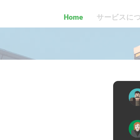
Home
サービスに